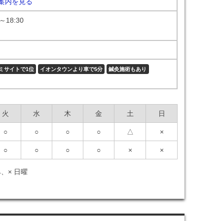
案内を見る
～18:30
ミサイトで1位
イオンタウンより車で5分
鍼灸施術もあり
火
水
木
金
土
日
○
○
○
○
△
×
○
○
○
○
×
×
、× 日曜