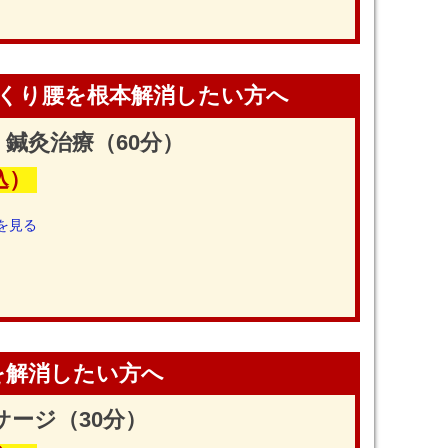
っくり腰を根本解消したい方へ
鍼灸治療（60分）
込）
を見る
を解消したい方へ
ージ（30分）