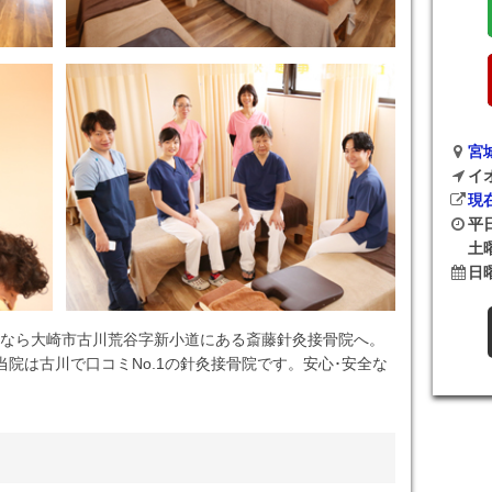
宮
イ
現
平日
土曜
日
なら大崎市古川荒谷字新小道にある斎藤針灸接骨院へ。
院は古川で口コミNo.1の針灸接骨院です。安心･安全な